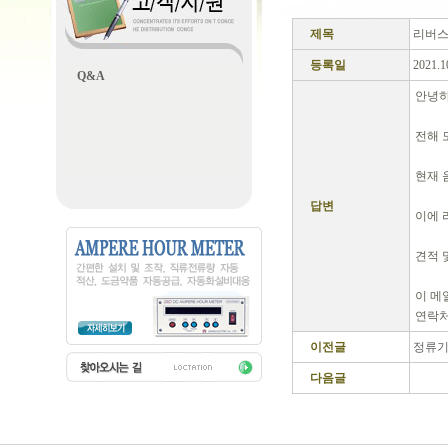
제목
리버스
등록일
2021.1
Q&A
안녕하
전해 
현재 
답변
이에 
견적 
이 메일:
연락처: 
이전글
정류기
다음글