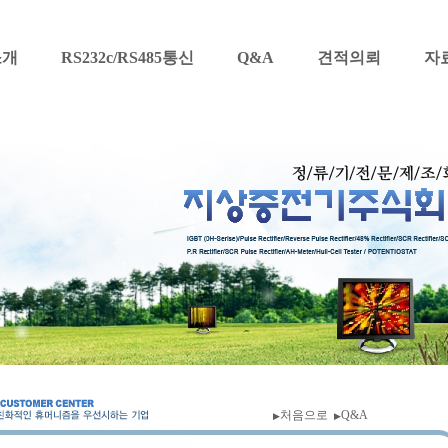
소개
RS232c/RS485통신
Q&A
견적의뢰
자
처음으로
Q&A
▶
▶