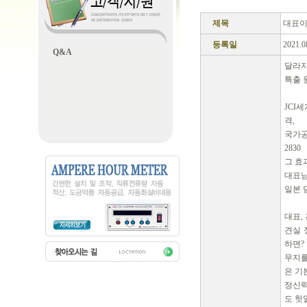
제목
대표이
등록일
2021.0
Q&A
달라지
특출 
JCI
격,
국가공
2830
그 효
대표님
일본 
대표,
견실 
하면?
무지를
은 기
정신력
도 헛일