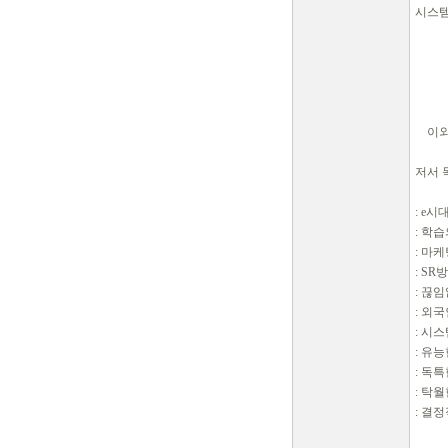
시스템
-한
-일
-손
- -
-공인
이외 
저서 
: 평
: e시
: 학
: 마케
: SR
: 끊
: 외
: 시
: 유능
: 독특
: 탁월
: 결