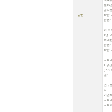
세계유
월15
임직원
답변
학습 
습법!
이 프
1년 
위대한
습법!
학습 
교육테
1 정
(스포
일!
연구원
자.
기업체
교육대상
교육비