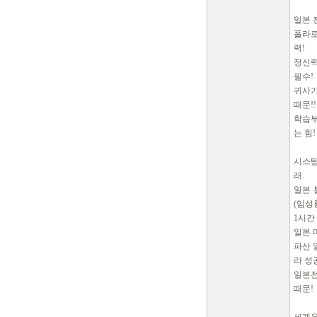
일본 
폴라로
력!
정신력
필수
귀사가
때문!!
학습부
는 힘!
시스템
래.
일본 
(임성
1시간
일본 
파산 
라 성
일본전
때문!